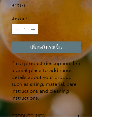
ราคา
฿40.00
จำนวน
*
เพิ่มลงในรถเข็น
I'm a product description. I'm 
a great place to add more 
details about your product 
such as sizing, material, care 
instructions and cleaning 
instructions.
PRODUCT INFO