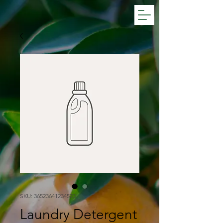
SKU: 36523641234523
Laundry Detergent