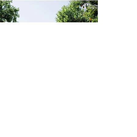
"ใส่ใจทุกขั้นตอน" จาก
ประสบการณ์การปลูกส้ม
สายน้ำผึ้งกว่า 35 ปี
ทำให้เราเข้าใจถึงธรรมชาติ ของส้มได้
เป็นอย่างดี